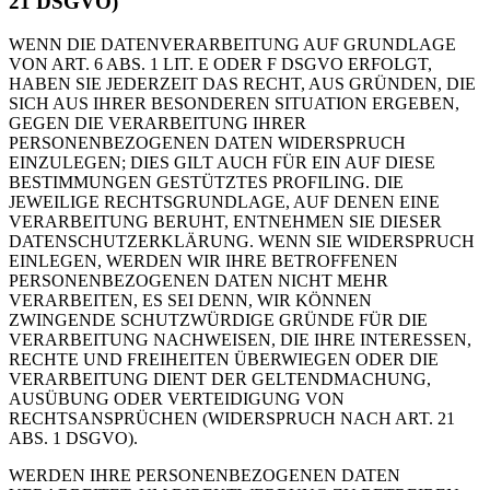
21 DSGVO)
WENN DIE DATENVERARBEITUNG AUF GRUNDLAGE
VON ART. 6 ABS. 1 LIT. E ODER F DSGVO ERFOLGT,
HABEN SIE JEDERZEIT DAS RECHT, AUS GRÜNDEN, DIE
SICH AUS IHRER BESONDEREN SITUATION ERGEBEN,
GEGEN DIE VERARBEITUNG IHRER
PERSONENBEZOGENEN DATEN WIDERSPRUCH
EINZULEGEN; DIES GILT AUCH FÜR EIN AUF DIESE
BESTIMMUNGEN GESTÜTZTES PROFILING. DIE
JEWEILIGE RECHTSGRUNDLAGE, AUF DENEN EINE
VERARBEITUNG BERUHT, ENTNEHMEN SIE DIESER
DATENSCHUTZERKLÄRUNG. WENN SIE WIDERSPRUCH
EINLEGEN, WERDEN WIR IHRE BETROFFENEN
PERSONENBEZOGENEN DATEN NICHT MEHR
VERARBEITEN, ES SEI DENN, WIR KÖNNEN
ZWINGENDE SCHUTZWÜRDIGE GRÜNDE FÜR DIE
VERARBEITUNG NACHWEISEN, DIE IHRE INTERESSEN,
RECHTE UND FREIHEITEN ÜBERWIEGEN ODER DIE
VERARBEITUNG DIENT DER GELTENDMACHUNG,
AUSÜBUNG ODER VERTEIDIGUNG VON
RECHTSANSPRÜCHEN (WIDERSPRUCH NACH ART. 21
ABS. 1 DSGVO).
WERDEN IHRE PERSONENBEZOGENEN DATEN